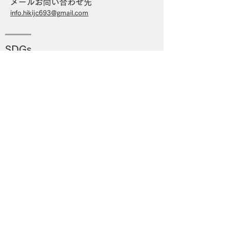
メールお問い合わせ先
info.hikijc
693
@g
mail.com
SDGs
公益社団法人日本青年会議所は
SDGs（2030年に向けて世界が
合意した「持続可能な開発目標」）を
推進しています。
​過去の年度別ホームページ
2025年度
2024年度