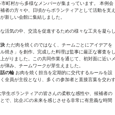
各市町村から多様なメンバーが集まっています。 本例会
候補者の方々や、日頃からボランティアとして活動を支
名が新しい会館に集結しました。
うな活気の中、交流を促進するための様々な工夫を凝ら
対決
 ただ肉を焼くのではなく、チームごとにアイデアを
イル焼き」を創作。完成した料理は監事に厳正な審査を
り上がりました。この共同作業を通じて、初対面に近い
話が弾み、チームワークが芽生えました。
会話の輪
 お肉を焼く担当を定期的に交代するルールを設
なく全員が主役となり、多くの参加者と直接言葉を交わ
 大学生ボランティアの皆さんの柔軟な感性や、候補者の
とで、比企JCの未来を感じさせる非常に有意義な時間