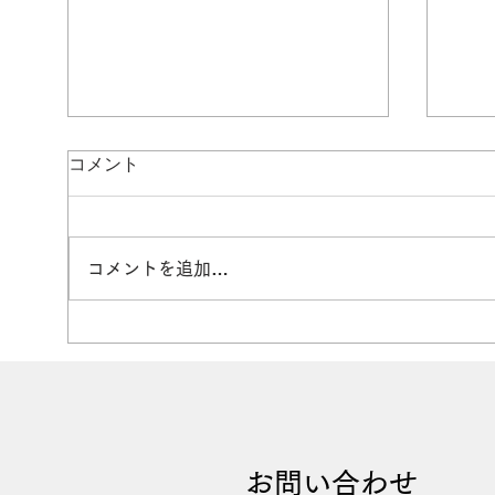
コメント
コメントを追加…
５月第一例会「第３９回ＪＣ
３月
旗争奪比企選抜少年サッカー
いを
大会」
​お問い合わせ