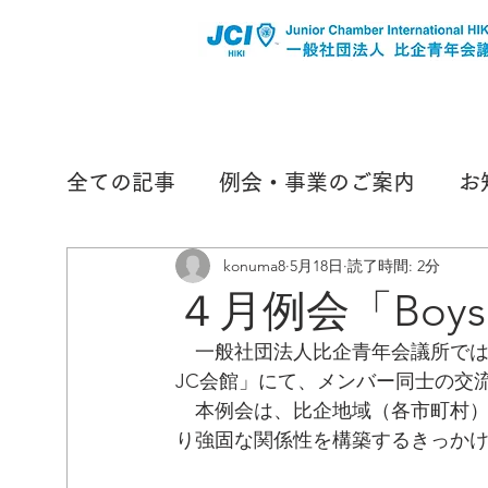
全ての記事
例会・事業のご案内
お
konuma8
5月18日
読了時間: 2分
４月例会「Boys & 
　一般社団法人比企青年会議所では
JC会館」にて、メンバー同士の交
　本例会は、比企地域（各市町村
り強固な関係性を構築するきっか