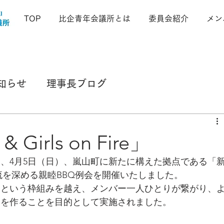
TOP
比企青年会議所とは
委員会紹介
メン
知らせ
理事長ブログ
Girls on Fire」
、4月5日（日）、嵐山町に新たに構えた拠点である「
流を深める親睦BBQ例会を開催いたしました。
）という枠組みを越え、メンバー一人ひとりが繋がり、
けを作ることを目的として実施されました。